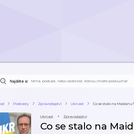
Najděte si:
od
Podcasty
Zpravodajství
Ukrcast
Co se stalo na Maidanu? 
Ukrcast
Zpravodajství
Co se stalo na Mai