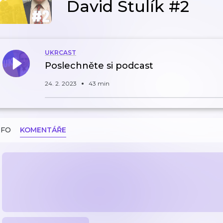
David Stulík #2
UKRCAST
Poslechněte si podcast
24. 2. 2023
43 min
NFO
KOMENTÁŘE