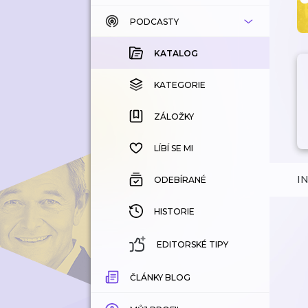
PODCASTY
KATALOG
KOUPENÉ
KATALOG
KATEGORIE
KATEGORIE
ZÁLOŽKY
ZÁLOŽKY
HISTORIE
LÍBÍ SE MI
I
ODEBÍRANÉ
HISTORIE
EDITORSKÉ TIPY
ČLÁNKY BLOG