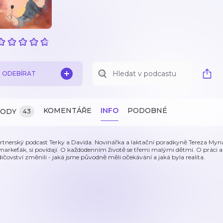
ODEBÍRAT
KOMENTÁŘE
INFO
PODOBNÉ
ZODY
43
rtnerský podcast Terky a Davida. Novinářka a laktační poradkyně Tereza Mynář
 markeťák, si povídají. O každodenním životě se třemi malými dětmi. O práci a 
dičovství změnili - jaká jsme původně měli očekávání a jaká byla realita.