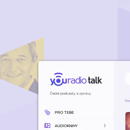
České podcasty a zprávy
Úv
PRO TEBE
AUDIOKNIHY