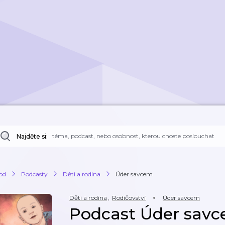
Najděte si:
od
Podcasty
Děti a rodina
Úder savcem
Děti a rodina
,
Rodičovství
Úder savcem
Podcast Úder sav