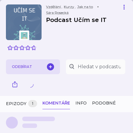
Vzdělání
,
Kurzy
,
Jak na to
Sára Rosecká
Podcast Učím se IT
ODEBÍRAT
KOMENTÁŘE
INFO
PODOBNÉ
EPIZODY
1