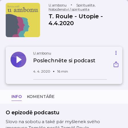
U ambonu
Spiritualita
,
Náboženství / spiritualita
T. Roule - Utopie -
4.4.2020
U ambonu
Poslechněte si podcast
4. 4. 2020
16 min
INFO
KOMENTÁŘE
O epizodě podcastu
Slovo na sobotu a také pár myšlenek svého
jmenovce Tomáše posílá Tomáš Roule.