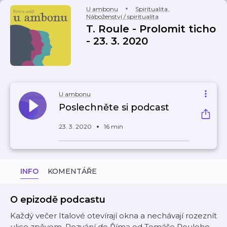
U ambonu
Spiritualita
,
Náboženství / spiritualita
T. Roule - Prolomit ticho
- 23. 3. 2020
U ambonu
Poslechněte si podcast
23. 3. 2020
16 min
INFO
KOMENTÁŘE
O epizodě podcastu
Každý večer Italové otevírají okna a nechávají rozeznít
ulice zpěvem. Pozvání do Říma od Tomáše Rouleho.