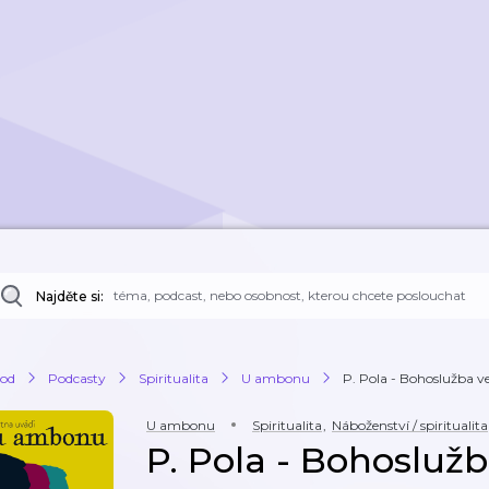
Najděte si:
od
Podcasty
Spiritualita
U ambonu
P. Pola - Bohoslužba v
U ambonu
Spiritualita
,
Náboženství / spiritualita
P. Pola - Bohosluž