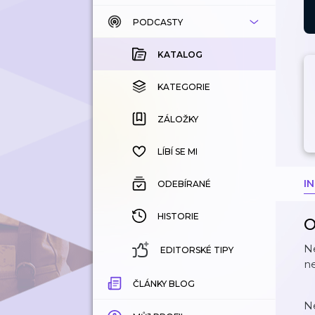
PODCASTY
KATALOG
KOUPENÉ
KATALOG
KATEGORIE
KATEGORIE
ZÁLOŽKY
ZÁLOŽKY
HISTORIE
LÍBÍ SE MI
I
ODEBÍRANÉ
HISTORIE
O
N
EDITORSKÉ TIPY
ne
ČLÁNKY BLOG
N