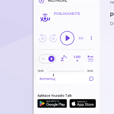
MŮJ PROFIL
ne
P
POSLOUCHEJTE
Du
1.00
×
00:00
00:00
Komentuj
Aplikace Youradio Talk