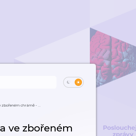
e zbořeném chrámě - ...
ba ve zbořeném