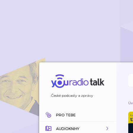
České podcasty a zprávy
Úv
PRO TEBE
AUDIOKNIHY