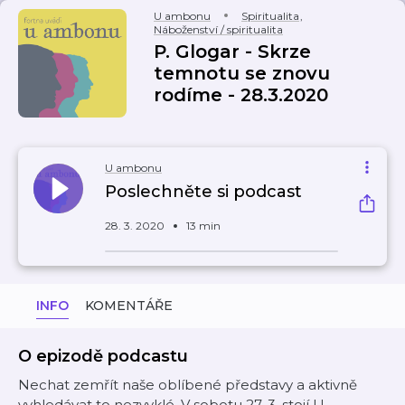
U ambonu
Spiritualita
,
Náboženství / spiritualita
P. Glogar - Skrze
temnotu se znovu
rodíme - 28.3.2020
U ambonu
Poslechněte si podcast
28. 3. 2020
13 min
INFO
KOMENTÁŘE
O epizodě podcastu
Nechat zemřít naše oblíbené představy a aktivně
vyhledávat to nezvyklé. V sobotu 27. 3. stojí U