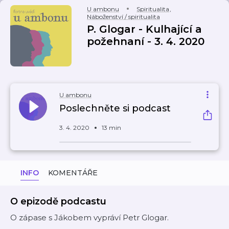
U ambonu
Spiritualita
,
Náboženství / spiritualita
P. Glogar - Kulhající a
požehnaní - 3. 4. 2020
U ambonu
Poslechněte si podcast
3. 4. 2020
13 min
INFO
KOMENTÁŘE
O epizodě podcastu
O zápase s Jákobem vypráví Petr Glogar.