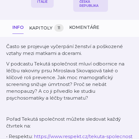
ITÁLIE
ČESKÁ
REPUBLIKA
INFO
KOMENTÁŘE
KAPITOLY
11
Často se projevuje vyčerpání ženství a poškozené
vztahy mezi matkami a dcerami.
V podcastu Tekutá společnost mluví odbornice na
léčbu rakoviny prsu Miroslava Skovajsová také o
klíčové roli prevence. Jak moc mamografický
screening snižuje úmrtnost? Proč se nebát
menopauzy? A co ji přivedlo ke studiu
psychosomatiky a léčby traumatu?
Pořad Tekutá společnost můžete sledovat každý
čtvrtek na:
• Respektu:
https://www.respekt.cz/tekuta-spolecnost