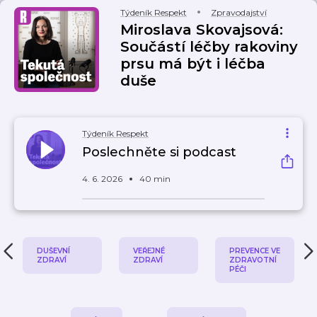
Týdeník Respekt
Zpravodajství
Miroslava Skovajsová:
Součástí léčby rakoviny
prsu má být i léčba
duše
Týdeník Respekt
Poslechněte si podcast
4. 6. 2026
40 min
DUŠEVNÍ
VEŘEJNÉ
PREVENCE VE
ZDRAVÍ
ZDRAVÍ
ZDRAVOTNÍ
PÉČI