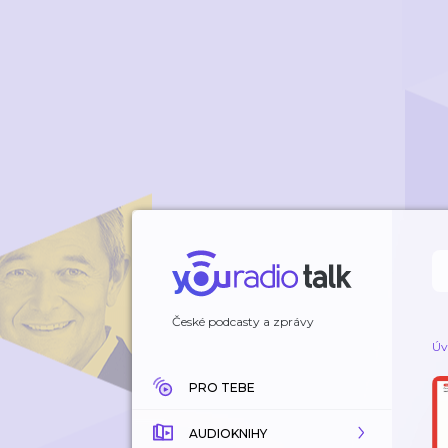
České podcasty a zprávy
Úv
PRO TEBE
AUDIOKNIHY