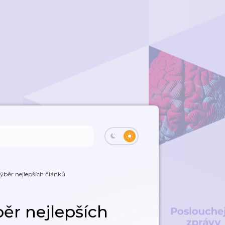
běr nejlepších článků
ěr nejlepších