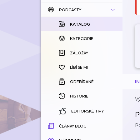
PODCASTY
KATALOG
KOUPENÉ
KATALOG
KATEGORIE
KATEGORIE
ZÁLOŽKY
ZÁLOŽKY
HISTORIE
LÍBÍ SE MI
I
ODEBÍRANÉ
HISTORIE
Vý
EDITORSKÉ TIPY
P
P
ČLÁNKY BLOG