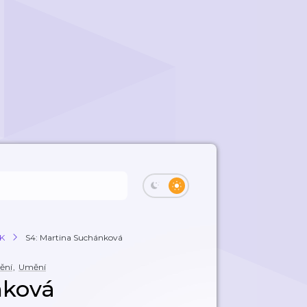
K
S4: Martina Suchánková
ění
,
Umění
nková