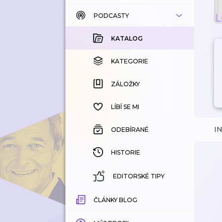
PODCASTY
KATALOG
KOUPENÉ
KATALOG
KATEGORIE
KATEGORIE
ZÁLOŽKY
ZÁLOŽKY
HISTORIE
LÍBÍ SE MI
I
ODEBÍRANÉ
HISTORIE
EDITORSKÉ TIPY
ČLÁNKY BLOG