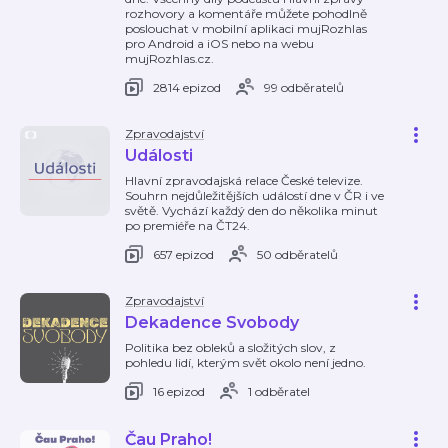
rozhovory a komentáře můžete pohodlně
poslouchat v mobilní aplikaci mujRozhlas
pro Android a iOS nebo na webu
mujRozhlas.cz.
2814 epizod
99 odběratelů
Zpravodajství
Události
Hlavní zpravodajská relace České televize.
Souhrn nejdůležitějších událostí dne v ČR i ve
světě. Vychází každý den do několika minut
po premiéře na ČT24.
657 epizod
50 odběratelů
Zpravodajství
Dekadence Svobody
Politika bez obleků a složitých slov, z
pohledu lidí, kterým svět okolo není jedno.
16 epizod
1 odběratel
Čau Praho!