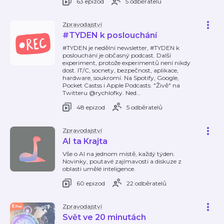
63 epizod
5 odběratelů
Zpravodajství
#TYDEN k poslouchání
#TYDEN je nedělní newsletter, #TYDEN k
poslouchání je občasný podcast. Další
experiment, protože experimentů není nikdy
dost. IT/C, socnety, bezpečnost, aplikace,
hardware, soukromí. Na Spotify, Google,
Pocket Castss i Apple Podcasts. "Živě" na
Twitteru @rychlofky. Ned
…
48 epizod
5 odběratelů
Zpravodajství
AI ta Krajta
Vše o AI na jednom místě, každý týden.
Novinky, poutavé zajímavosti a diskuze z
oblasti umělé inteligence.
60 epizod
22 odběratelů
Zpravodajství
Svět ve 20 minutách