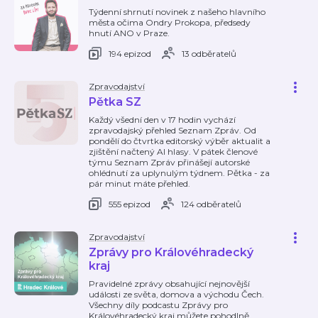
Týdenní shrnutí novinek z našeho hlavního
města očima Ondry Prokopa, předsedy
hnutí ANO v Praze.
194 epizod
13 odběratelů
Zpravodajství
Pětka SZ
Každý všední den v 17 hodin vychází
zpravodajský přehled Seznam Zpráv. Od
pondělí do čtvrtka editorský výběr aktualit a
zjištění načtený AI hlasy. V pátek členové
týmu Seznam Zpráv přinášejí autorské
ohlédnutí za uplynulým týdnem. Pětka - za
pár minut máte přehled.
555 epizod
124 odběratelů
Zpravodajství
Zprávy pro Královéhradecký
kraj
Pravidelné zprávy obsahující nejnovější
události ze světa, domova a východu Čech.
Všechny díly podcastu Zprávy pro
Královéhradecký kraj můžete pohodlně