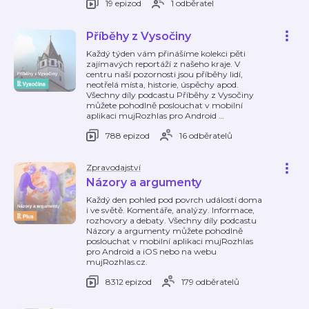
19 epizod
1 odběratel
Příběhy z Vysočiny
Každý týden vám přinášíme kolekci pěti
zajímavých reportáží z našeho kraje. V
centru naší pozornosti jsou příběhy lidí,
neotřelá místa, historie, úspěchy apod.
Všechny díly podcastu Příběhy z Vysočiny
můžete pohodlně poslouchat v mobilní
aplikaci mujRozhlas pro Android
…
788 epizod
16 odběratelů
Zpravodajství
Názory a argumenty
Každý den pohled pod povrch událostí doma
i ve světě. Komentáře, analýzy. Informace,
rozhovory a debaty. Všechny díly podcastu
Názory a argumenty můžete pohodlně
poslouchat v mobilní aplikaci mujRozhlas
pro Android a iOS nebo na webu
mujRozhlas.cz.
8312 epizod
179 odběratelů