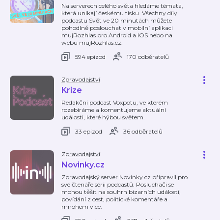
Na serverech celého světa hledáme témata,
která unikají českému tisku. Všechny díly
podcastu Svět ve 20 minutách můžete
pohodlně poslouchat v mobilní aplikaci
mujRozhlas pro Android a iOS nebo na
webu mujRozhlas.cz.
594 epizod
170 odběratelů
Zpravodajství
Krize
Redakční podcast Voxpotu, ve kterém
rozebíráme a komentujeme aktuální
události, které hýbou světem.
33 epizod
36 odběratelů
Zpravodajství
Novinky.cz
Zpravodajský server Novinky.cz připravil pro
své čtenáře sérii podcastů. Posluchači se
mohou těšit na souhrn bizarních událostí,
povídání z cest, politické komentáře a
mnohem více.