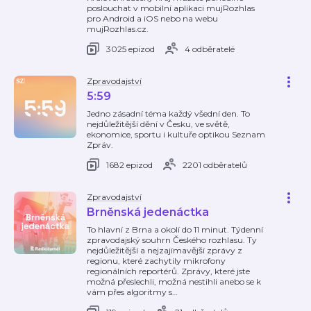
poslouchat v mobilní aplikaci mujRozhlas
pro Android a iOS nebo na webu
mujRozhlas.cz.
3025 epizod
4 odběratelé
Zpravodajství
5:59
Jedno zásadní téma každý všední den. To
nejdůležitější dění v Česku, ve světě,
ekonomice, sportu i kultuře optikou Seznam
Zpráv.
1682 epizod
2201 odběratelů
Zpravodajství
Brněnská jedenáctka
To hlavní z Brna a okolí do 11 minut. Týdenní
zpravodajský souhrn Českého rozhlasu. Ty
nejdůležitější a nejzajímavější zprávy z
regionu, které zachytily mikrofony
regionálních reportérů. Zprávy, které jste
možná přeslechli, možná nestihli anebo se k
vám přes algoritmy s
…