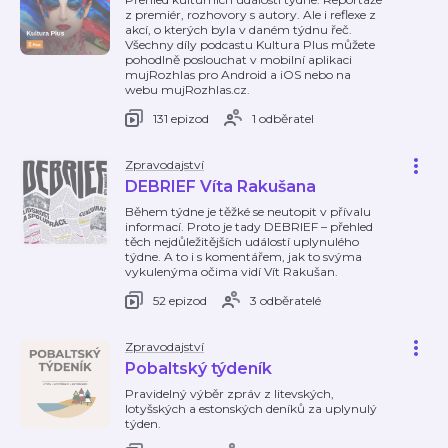
z premiér, rozhovory s autory. Ale i reflexe z
akcí, o kterých byla v daném týdnu řeč.
Všechny díly podcastu Kultura Plus můžete
pohodlně poslouchat v mobilní aplikaci
mujRozhlas pro Android a iOS nebo na
webu mujRozhlas.cz.
131 epizod
1 odběratel
Zpravodajství
DEBRIEF Víta Rakušana
Během týdne je těžké se neutopit v přívalu
informací. Proto je tady DEBRIEF – přehled
těch nejdůležitějších událostí uplynulého
týdne. A to i s komentářem, jak to svýma
vykulenýma očima vidí Vít Rakušan.
52 epizod
3 odběratelé
Zpravodajství
Pobaltský týdeník
Pravidelný výběr zpráv z litevských,
lotyšských a estonských deníků za uplynulý
týden.