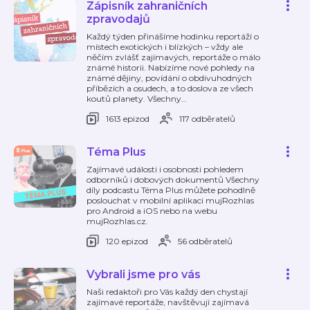
Zápisník zahraničních
zpravodajů
Každý týden přinášíme hodinku reportáží o
místech exotických i blízkých – vždy ale
něčím zvlášť zajímavých, reportáže o málo
známé historii. Nabízíme nové pohledy na
známé dějiny, povídání o obdivuhodných
příbězích a osudech, a to doslova ze všech
koutů planety. Všechny
…
1613 epizod
117 odběratelů
Téma Plus
Zajímavé události i osobnosti pohledem
odborníků i dobových dokumentů Všechny
díly podcastu Téma Plus můžete pohodlně
poslouchat v mobilní aplikaci mujRozhlas
pro Android a iOS nebo na webu
mujRozhlas.cz.
120 epizod
56 odběratelů
Vybrali jsme pro vás
Naši redaktoři pro Vás každý den chystají
zajímavé reportáže, navštěvují zajímavá