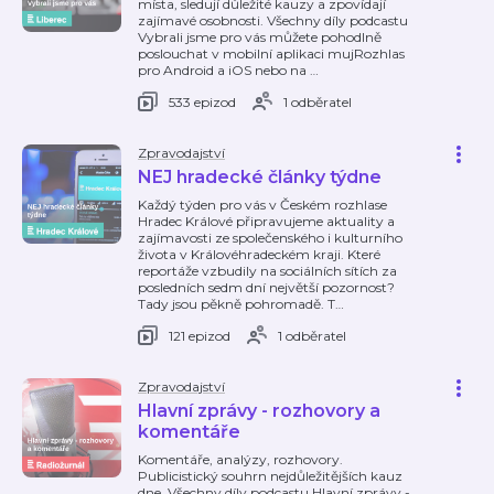
místa, sledují důležité kauzy a zpovídají
zajímavé osobnosti. Všechny díly podcastu
Vybrali jsme pro vás můžete pohodlně
poslouchat v mobilní aplikaci mujRozhlas
pro Android a iOS nebo na
…
533 epizod
1 odběratel
Zpravodajství
NEJ hradecké články týdne
Každý týden pro vás v Českém rozhlase
Hradec Králové připravujeme aktuality a
zajímavosti ze společenského i kulturního
života v Královéhradeckém kraji. Které
reportáže vzbudily na sociálních sítích za
posledních sedm dní největší pozornost?
Tady jsou pěkně pohromadě. T
…
121 epizod
1 odběratel
Zpravodajství
Hlavní zprávy - rozhovory a
komentáře
Komentáře, analýzy, rozhovory.
Publicistický souhrn nejdůležitějších kauz
dne. Všechny díly podcastu Hlavní zprávy -