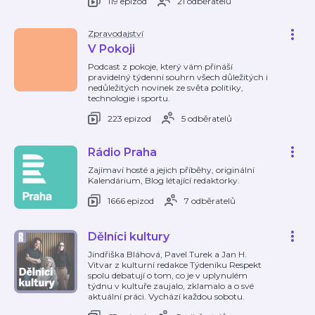
119 epizod
21 odběratelů
Zpravodajství
V Pokoji
Podcast z pokoje, který vám přináší
pravidelný týdenní souhrn všech důležitých i
nedůležitých novinek ze světa politiky,
technologie i sportu.
223 epizod
5 odběratelů
Rádio Praha
Zajímaví hosté a jejich příběhy, originální
Kalendárium, Blog létající redaktorky.
1666 epizod
7 odběratelů
Dělníci kultury
Jindřiška Bláhová, Pavel Turek a Jan H.
Vitvar z kulturní redakce Týdeníku Respekt
spolu debatují o tom, co je v uplynulém
týdnu v kultuře zaujalo, zklamalo a o své
aktuální práci. Vychází každou sobotu.