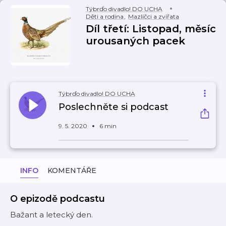
Týbrďo divadlo! DO UCHA
Děti a rodina
,
Mazlíčci a zvířata
Díl třetí: Listopad, měsíc
urousaných pacek
Týbrďo divadlo! DO UCHA
Poslechněte si podcast
9. 5. 2020
6 min
INFO
KOMENTÁŘE
O epizodě podcastu
Bažant a letecký den.