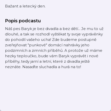
Bažant a letecký den.
Popis podcastu
Náš pes Baryk je bez divadla a bez dětí... Je mu to už
dlouhé, a tak se rozhodl vyštěkat ty svoje vyprávěnky
do pohodlí vašeho ucha! Zde budeme postupně
zveřejňovat "punkové" domácí nahrávky jeho
podzimních a zimních příběhů. A protože už máme
hezky teploučko, bude vám Baryk vyprávět i nové
příběhy, tedy jarní a letní, které z divadla ještě
neznáte. Nasaďte sluchadla a hurá na to!