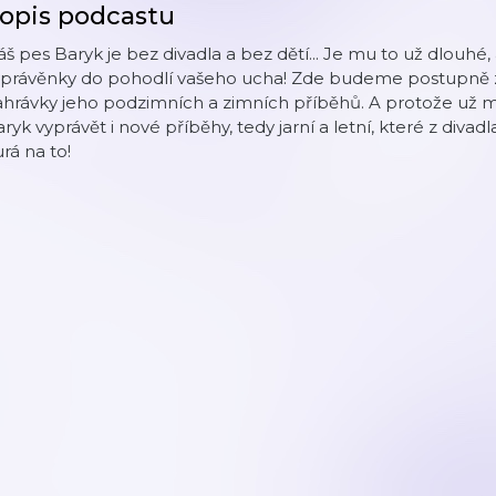
opis podcastu
š pes Baryk je bez divadla a bez dětí... Je mu to už dlouhé, 
yprávěnky do pohodlí vašeho ucha! Zde budeme postupně 
ahrávky jeho podzimních a zimních příběhů. A protože už
ryk vyprávět i nové příběhy, tedy jarní a letní, které z diva
rá na to!