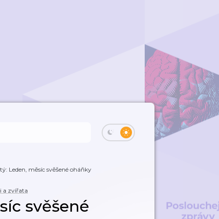
átý: Leden, měsíc svěšené oháňky
i a zvířata
ěsíc svěšené