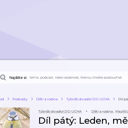
Najděte si:
od
Podcasty
Děti a rodina
Týbrďo divadlo! DO UCHA
Díl p
Týbrďo divadlo! DO UCHA
Děti a rodina
,
Mazlíčc
Díl pátý: Leden, m