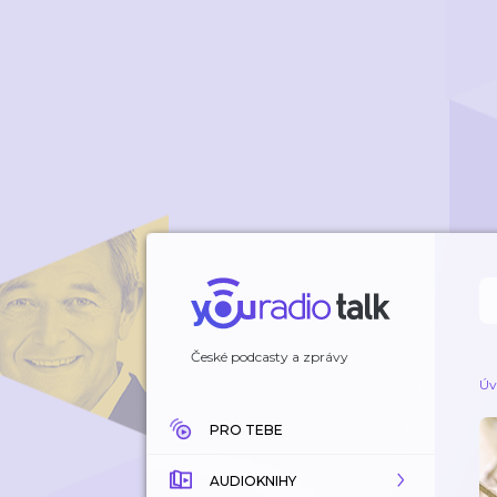
České podcasty a zprávy
Úv
PRO TEBE
AUDIOKNIHY