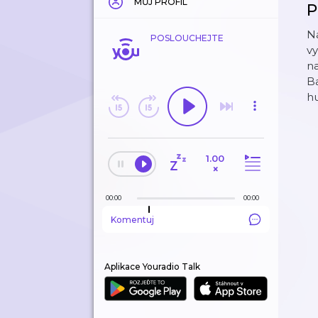
MŮJ PROFIL
P
Ná
POSLOUCHEJTE
v
n
Ba
hu
1.00
×
00:00
00:00
Komentuj
Aplikace Youradio Talk