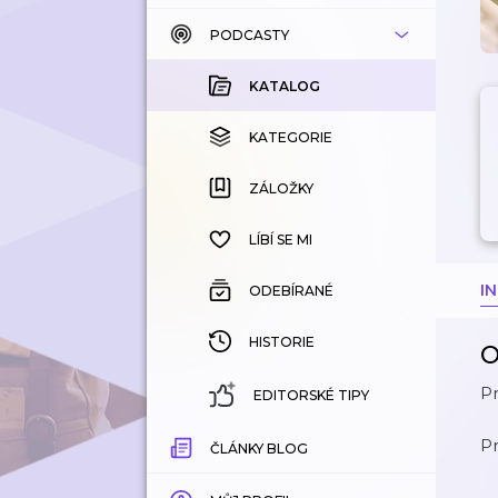
PODCASTY
KATALOG
KOUPENÉ
KATALOG
KATEGORIE
KATEGORIE
ZÁLOŽKY
ZÁLOŽKY
HISTORIE
LÍBÍ SE MI
I
ODEBÍRANÉ
HISTORIE
O
Pr
EDITORSKÉ TIPY
Pr
ČLÁNKY BLOG