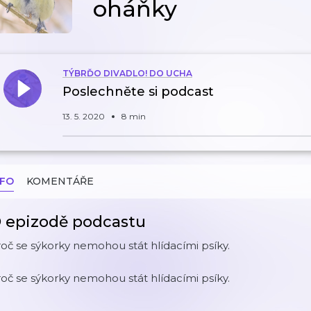
oháňky
TÝBRĎO DIVADLO! DO UCHA
Poslechněte si podcast
13. 5. 2020
8 min
NFO
KOMENTÁŘE
 epizodě podcastu
oč se sýkorky nemohou stát hlídacími psíky.
oč se sýkorky nemohou stát hlídacími psíky.