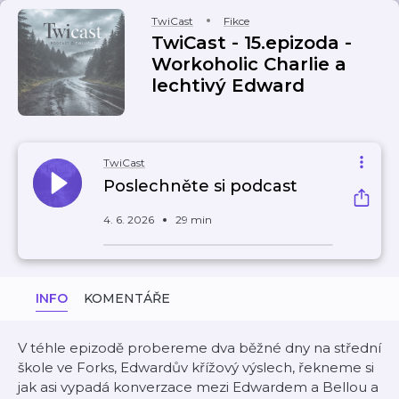
TwiCast
Fikce
TwiCast - 15.epizoda -
Workoholic Charlie a
lechtivý Edward
TwiCast
Poslechněte si podcast
4. 6. 2026
29 min
INFO
KOMENTÁŘE
V téhle epizodě probereme dva běžné dny na střední
škole ve Forks, Edwardův křížový výslech, řekneme si
jak asi vypadá konverzace mezi Edwardem a Bellou a