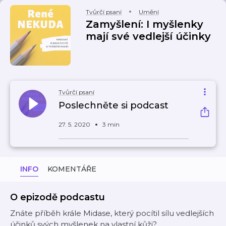
Tvůrčí psaní
Umění
Zamyšlení: I myšlenky
mají své vedlejší účinky​
Tvůrčí psaní
Poslechněte si podcast
27. 5. 2020
3 min
INFO
KOMENTÁŘE
O epizodě podcastu
Znáte příběh krále Midase, který pocítil sílu vedlejších
účinků svých myšlenek na vlastní kůži?