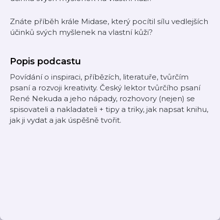
Znáte příběh krále Midase, který pocítil sílu vedlejších
účinků svých myšlenek na vlastní kůži?
Popis podcastu
Povídání o inspiraci, příbězích, literatuře, tvůrčím
psaní a rozvoji kreativity. Český lektor tvůrčího psaní
René Nekuda a jeho nápady, rozhovory (nejen) se
spisovateli a nakladateli + tipy a triky, jak napsat knihu,
jak ji vydat a jak úspěšně tvořit.