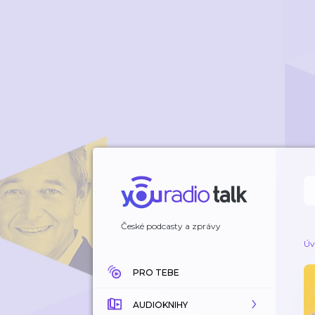
České podcasty a zprávy
Úv
PRO TEBE
AUDIOKNIHY