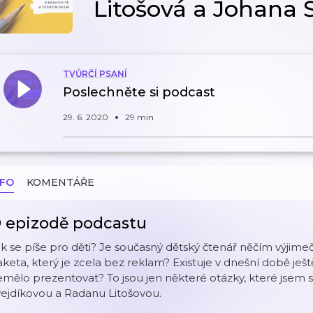
Litošová a Johana 
TVŮRČÍ PSANÍ
Poslechněte si podcast
29. 6. 2020
29 min
NFO
KOMENTÁŘE
 epizodě podcastu
k se píše pro děti? Je současný dětský čtenář něčím výjimeč
keta, který je zcela bez reklam? Existuje v dnešní době ješ
mělo prezentovat? To jsou jen některé otázky, které jsem s
ejdíkovou a Radanu Litošovou.