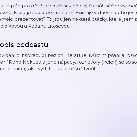
k se píše pro děti? Je současný dětský čtenář něčím výjimeč
keta, který je zcela bez reklam? Existuje v dnešní době ješ
mělo prezentovat? To jsou jen některé otázky, které jsem s
ejdíkovou a Radanu Litošovou.
opis podcastu
vídání o inspiraci, příbězích, literatuře, tvůrčím psaní a rozvo
aní René Nekuda a jeho nápady, rozhovory (nejen) se spisovate
psat knihu, jak ji vydat a jak úspěšně tvořit.