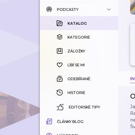
PODCASTY
KATALOG
KOUPENÉ
KATALOG
KATEGORIE
KATEGORIE
ZÁLOŽKY
ZÁLOŽKY
HISTORIE
LÍBÍ SE MI
I
ODEBÍRANÉ
HISTORIE
O
Ja
EDITORSKÉ TIPY
Ra
ne
ČLÁNKY BLOG
Šv