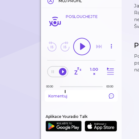
MŮJ PROFIL
Ja
Ra
POSLOUCHEJTE
ne
Šv
P
Po
ps
1.00
na
×
00:00
00:00
Komentuj
Aplikace Youradio Talk