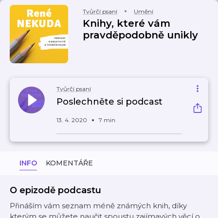
Tvůrčí psaní
Umění
Knihy, které vám
pravděpodobně unikly
Tvůrčí psaní
Poslechněte si podcast
13. 4. 2020
7 min
INFO
KOMENTÁŘE
O epizodě podcastu
Přináším vám seznam méně známých knih, díky
kterým se můžete naučit spoustu zajímavých věcí o