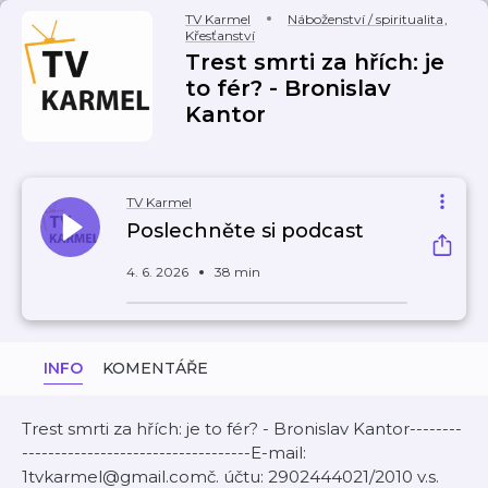
TV Karmel
Náboženství / spiritualita
,
Křesťanství
Trest smrti za hřích: je
to fér? - Bronislav
Kantor
TV Karmel
Poslechněte si podcast
4. 6. 2026
38 min
INFO
KOMENTÁŘE
Trest smrti za hřích: je to fér? - Bronislav Kantor--------
-----------------------------------E-mail:
1tvkarmel@gmail.comč. účtu: 2902444021/2010 v.s.