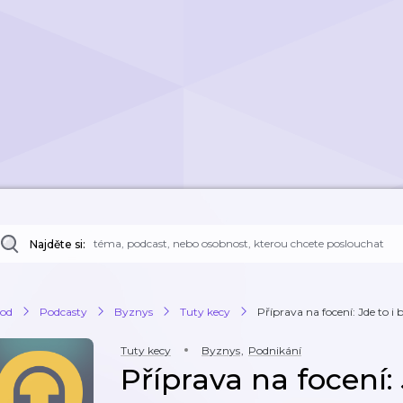
Najděte si:
od
Podcasty
Byznys
Tuty kecy
Příprava na focení: Jde to i 
Tuty kecy
Byznys
,
Podnikání
Příprava na focení: 