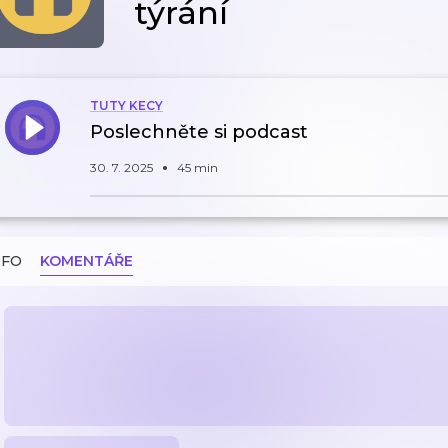
týrání
TUTY KECY
Poslechněte si podcast
30. 7. 2025
45 min
NFO
KOMENTÁŘE