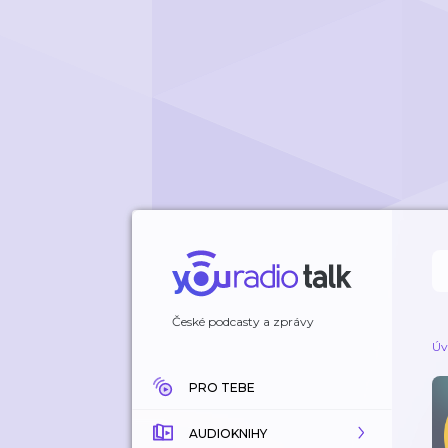
České podcasty a zprávy
Úv
PRO TEBE
AUDIOKNIHY