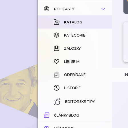
PODCASTY
KATALOG
KOUPENÉ
KATALOG
KATEGORIE
KATEGORIE
ZÁLOŽKY
ZÁLOŽKY
HISTORIE
LÍBÍ SE MI
I
ODEBÍRANÉ
HISTORIE
EDITORSKÉ TIPY
ČLÁNKY BLOG