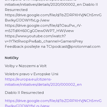
initiative/initiatives/details/2020/000002_en Diablo II
Resurrected
https://drive.google.com/file/d/1bZDRPXHVjNCh5mrG
BwlkyG1JOWYfxLg-/view
https://drive.google.com/file/d/1OauPw_rV-
mSJTdXH60CgGOew0WP7_HWl/view
https://www.youtube.com/watch?
v=IY7ktRwopPw&ab_channel=GamersPrey
Feedback posílejte na TCIpodcast@protonmail.com
Notičky
Volby v Nizozemi a Volt
Volebni pravo v Evropske Unii
https://europa.eu/citizens-
initiative/initiatives/details/2020/000002_en
Diablo II Resurrected
https://drive.google.com/file/d/1bZDRPXHVjNCh5mrG
BwlkyG1JOWYfxLg-/view