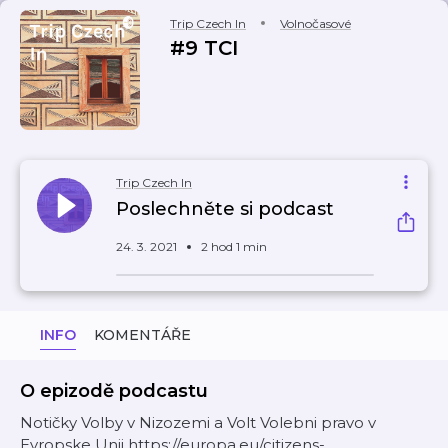
Trip Czech In
Volnočasové
#9 TCI
Trip Czech In
Poslechněte si podcast
24. 3. 2021
2 hod 1 min
INFO
KOMENTÁŘE
O epizodě podcastu
Notičky Volby v Nizozemi a Volt Volebni pravo v
Evropske Unii https://europa.eu/citizens-