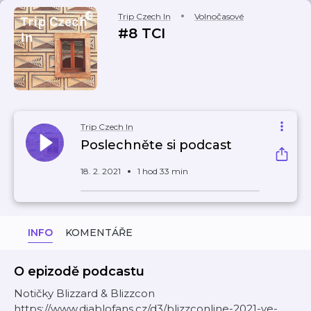
Trip Czech In
Volnočasové
#8 TCI
Trip Czech In
Poslechněte si podcast
18. 2. 2021
1 hod 33 min
INFO
KOMENTÁŘE
O epizodě podcastu
Notičky Blizzard & Blizzcon
https://www.diablofans.cz/d3/blizzconline-2021-ve-