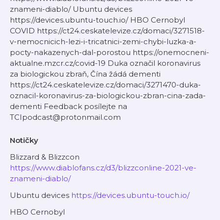
znameni-diablo/ Ubuntu devices
https://devices.ubuntu-touch.io/ HBO Cernobyl
COVID https://ct24.ceskatelevize.cz/domaci/3271518-
v-nemocnicich-lezi-i-tricatnici-zemi-chybi-luzka-a-
pocty-nakazenych-dal-porostou https://onemocneni-
aktualne.mzcr.cz/covid-19 Duka označil koronavirus
za biologickou zbraň, Čína žádá dementi
https://ct24.ceskatelevize.cz/domaci/3271470-duka-
oznacil-koronavirus-za-biologickou-zbran-cina-zada-
dementi Feedback posílejte na
TCIpodcast@protonmail.com
Notičky
Blizzard & Blizzcon
https://www.diablofans.cz/d3/blizzconline-2021-ve-
znameni-diablo/
Ubuntu devices
https://devices.ubuntu-touch.io/
HBO Cernobyl