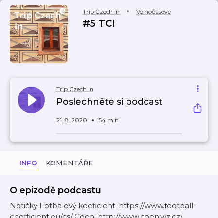
Trip Czech In
Volnočasové
#5 TCI
Trip Czech In
Poslechněte si podcast
21. 8. 2020
54 min
INFO
KOMENTÁŘE
O epizodě podcastu
Notičky Fotbalový koeficient: https://www.football-
coefficient.eu/cs/ Coen: http://www.coen.wz.cz/