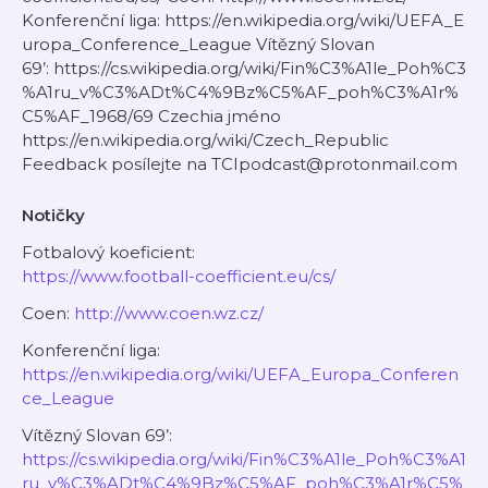
Konferenční liga: https://en.wikipedia.org/wiki/UEFA_E
uropa_Conference_League Vítězný Slovan
69’: https://cs.wikipedia.org/wiki/Fin%C3%A1le_Poh%C3
%A1ru_v%C3%ADt%C4%9Bz%C5%AF_poh%C3%A1r%
C5%AF_1968/69 Czechia jméno
https://en.wikipedia.org/wiki/Czech_Republic
Feedback posílejte na TCIpodcast@protonmail.com
Notičky
Fotbalový koeficient:
https://www.football-coefficient.eu/cs/
Coen:
http://www.coen.wz.cz/
Konferenční liga:
https://en.wikipedia.org/wiki/UEFA_Europa_Conferen
ce_League
Vítězný Slovan 69’:
https://cs.wikipedia.org/wiki/Fin%C3%A1le_Poh%C3%A1
ru_v%C3%ADt%C4%9Bz%C5%AF_poh%C3%A1r%C5%