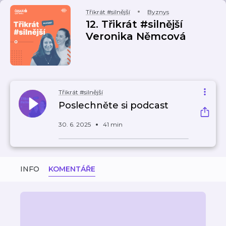
Třikrát #silnější
Byznys
12. Třikrát #silnější
Veronika Němcová
Třikrát #silnější
Poslechněte si podcast
30. 6. 2025
41 min
INFO
KOMENTÁŘE