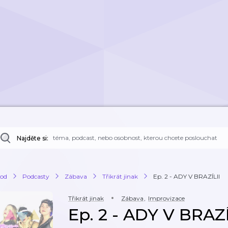
Najděte si:
od
Podcasty
Zábava
Třikrát jinak
Ep. 2 - ADY V BRAZÍLII
Třikrát jinak
Zábava
,
Improvizace
Ep. 2 - ADY V BRAZÍ