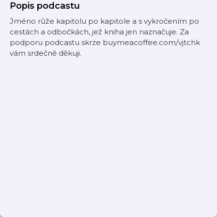
Popis podcastu
Jméno růže kapitolu po kapitole a s vykročením po
cestách a odbočkách, jež kniha jen naznačuje. Za
podporu podcastu skrze buymeacoffee.com/vjtchk
vám srdečně děkuji.