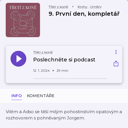
Třetí z koně
Knihy
,
Umění
9. První den, kompletář
Třetí z koně
Poslechněte si podcast
12. 1. 2024
29 min
INFO
KOMENTÁŘE
Vilém a Adso se těší milým pohostinstvím opatovým a
rozhovorem s pohněvaným Jorgem.