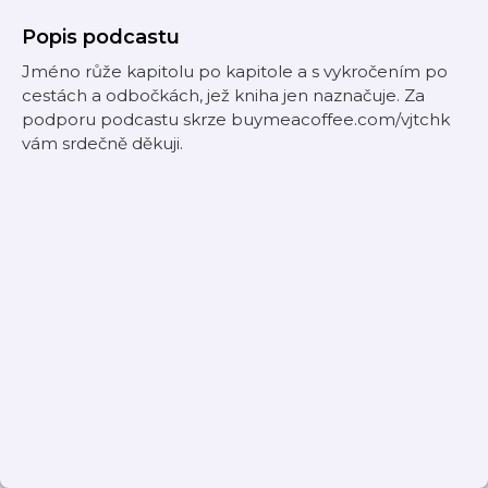
Popis podcastu
Jméno růže kapitolu po kapitole a s vykročením po
cestách a odbočkách, jež kniha jen naznačuje. Za
podporu podcastu skrze buymeacoffee.com/vjtchk
vám srdečně děkuji.