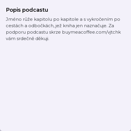
Popis podcastu
Jméno růže kapitolu po kapitole a s vykročením po
cestách a odbočkách, jež kniha jen naznačuje. Za
podporu podcastu skrze buymeacoffee.com/vjtchk
vám srdečně děkuji.