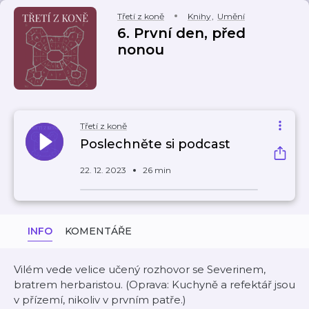
Třetí z koně
Knihy
,
Umění
6. První den, před
nonou
Třetí z koně
Poslechněte si podcast
22. 12. 2023
26 min
INFO
KOMENTÁŘE
Vilém vede velice učený rozhovor se Severinem,
bratrem herbaristou. (Oprava: Kuchyně a refektář jsou
v přízemí, nikoliv v prvním patře.)