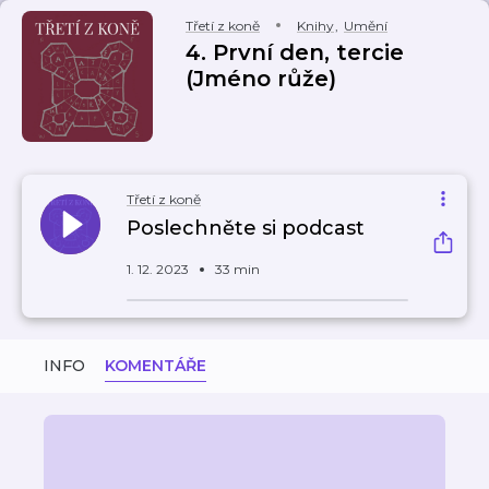
Třetí z koně
Knihy
,
Umění
4. První den, tercie
(Jméno růže)
Třetí z koně
Poslechněte si podcast
1. 12. 2023
33 min
INFO
KOMENTÁŘE