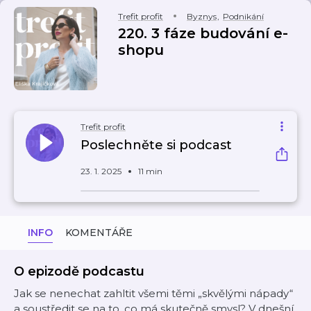
Trefit profit
Byznys
,
Podnikání
220. 3 fáze budování e-
shopu
Trefit profit
Poslechněte si podcast
23. 1. 2025
11 min
INFO
KOMENTÁŘE
O epizodě podcastu
Jak se nenechat zahltit všemi těmi „skvělými nápady“
a soustředit se na to, co má skutečně smysl? V dnešní