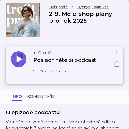
Trefit profit
Byznys
,
Podnikání
219. Mé e-shop plány
pro rok 2025
Trefit profit
Poslechněte si podcast
9. 1. 2025
15 min
INFO
KOMENTÁŘE
O epizodě podcastu
V dnešní epizodě podcastu s vámi otevřeně sdílím
konkrétních 7 aktivit, na které se se svým e-shopem