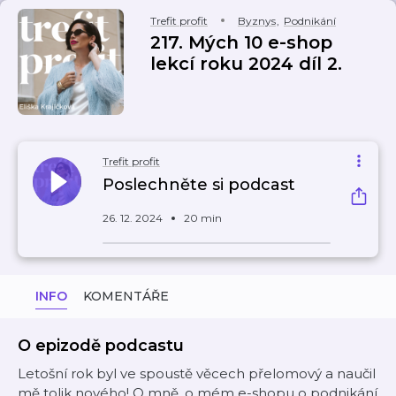
Trefit profit
Byznys
,
Podnikání
217. Mých 10 e-shop
lekcí roku 2024 díl 2.
Trefit profit
Poslechněte si podcast
26. 12. 2024
20 min
INFO
KOMENTÁŘE
O epizodě podcastu
Letošní rok byl ve spoustě věcech přelomový a naučil
mě tolik nového! O mně, o mém e-shopu o podnikání