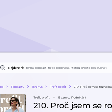
Najděte si:
od
Podcasty
Byznys
Trefit profit
210. Proč jsem se rozhodl
Trefit profit
Byznys
,
Podnikání
210. Proč jsem se r