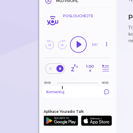
MŮJ PROFIL
P
POSLOUCHEJTE
Tr
kr
ne
1.00
×
00:00
00:00
Komentuj
Aplikace Youradio Talk