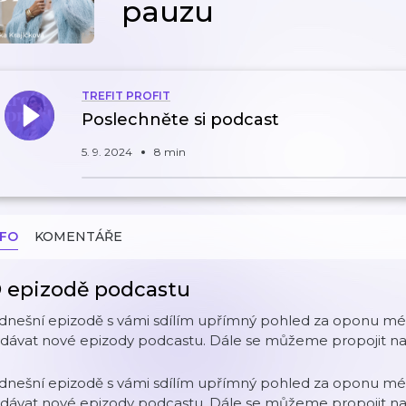
pauzu
TREFIT PROFIT
Poslechněte si podcast
5. 9. 2024
8 min
NFO
KOMENTÁŘE
 epizodě podcastu
 dnešní epizodě s vámi sdílím upřímný pohled za oponu m
dávat nové epizody podcastu. Dále se můžeme propojit na 
 dnešní epizodě s vámi sdílím upřímný pohled za oponu m
dávat nové epizody podcastu. Dále se můžeme propojit na 