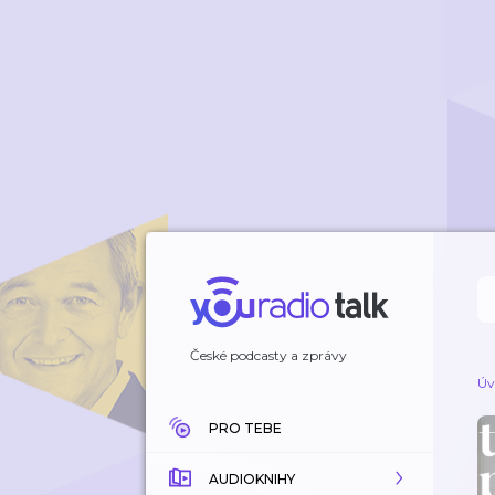
České podcasty a zprávy
Úv
PRO TEBE
AUDIOKNIHY