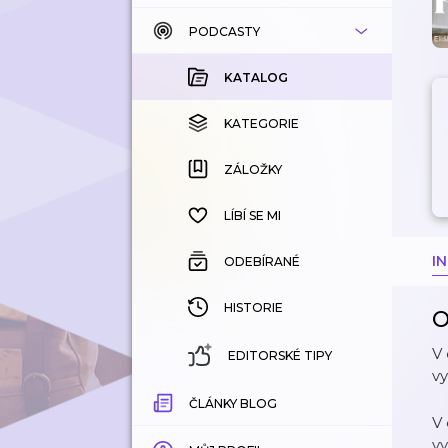
PODCASTY
KATALOG
KOUPENÉ
KATALOG
KATEGORIE
KATEGORIE
ZÁLOŽKY
ZÁLOŽKY
HISTORIE
LÍBÍ SE MI
I
ODEBÍRANÉ
HISTORIE
O
V
EDITORSKÉ TIPY
vy
ČLÁNKY BLOG
V
vy