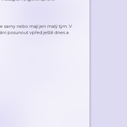
vše samy nebo mají jen malý tým. V
kání posunout vpřed ještě dnes a