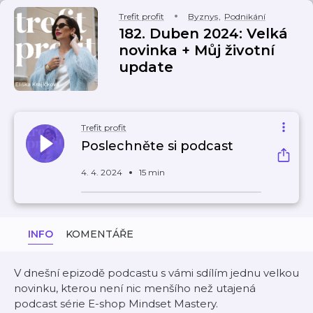
Trefit profit
Byznys
,
Podnikání
182. Duben 2024: Velká
novinka + Můj životní
update
Trefit profit
Poslechněte si podcast
4. 4. 2024
15 min
INFO
KOMENTÁŘE
V dnešní epizodě podcastu s vámi sdílím jednu velkou
novinku, kterou není nic menšího než utajená
podcast série E-shop Mindset Mastery.