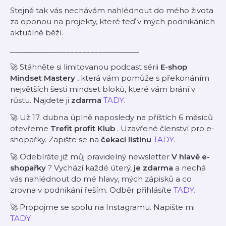
Stejně tak vás nechávám nahlédnout do mého života
za oponou na projekty, které teď v mých podnikáních
aktuálně běží.
________________________________
🚀 Stáhněte si limitovanou podcast sérii
E-shop
Mindset Mastery
, která vám pomůže s překonáním
největších šesti mindset bloků, které vám brání v
růstu. Najdete ji
zdarma
TADY.
🚀 Už 17. dubna úplně naposledy na příštích 6 měsíců
otevřeme
Trefit profit Klub
. Uzavřené členství pro e-
shopařky. Zapište se na
čekací listinu
TADY.
🚀 Odebíráte již můj pravidelný newsletter
V hlavě e-
shopařky
? Vychází každé úterý,
je zdarma
a nechá
vás nahlédnout do mé hlavy, mých zápisků a co
zrovna v podnikání řeším. Odběr přihlásíte
TADY.
🚀 Propojme se spolu na Instagramu. Napište mi
TADY.