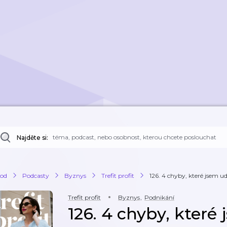
Najděte si:
od
Podcasty
Byznys
Trefit profit
126. 4 chyby, které jsem ud
Trefit profit
Byznys
,
Podnikání
126. 4 chyby, které