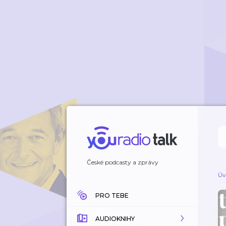
České podcasty a zprávy
Úv
PRO TEBE
AUDIOKNIHY