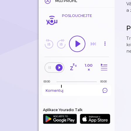
MŮJ PROFIL
Vá
a 
POSLOUCHEJTE
P
Tr
kr
ne
1.00
×
00:00
00:00
Komentuj
Aplikace Youradio Talk