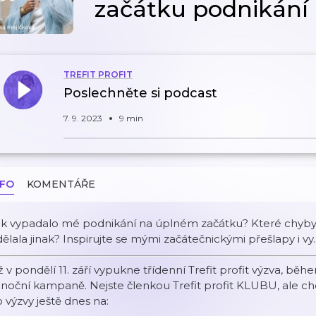
začátku podnikání
TREFIT PROFIT
Poslechněte si podcast
7. 9. 2023
9 min
NFO
KOMENTÁŘE
ak vypadalo mé podnikání na úplném začátku? Které chyby 
ělala jinak? Inspirujte se mými začátečnickými přešlapy i vy.
 v pondělí 11. září vypukne třídenní Trefit profit výzva, 
ánoční kampaně. Nejste členkou Trefit profit KLUBU, ale 
 výzvy ještě dnes na: