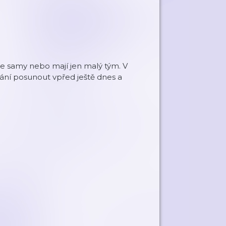
vše samy nebo mají jen malý tým. V
kání posunout vpřed ještě dnes a