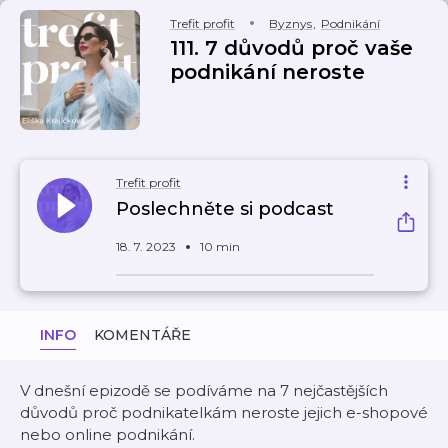
Trefit profit
Byznys
,
Podnikání
111. 7 důvodů proč vaše
podnikání neroste
Trefit profit
Poslechněte si podcast
18. 7. 2023
10 min
INFO
KOMENTÁŘE
V dnešní epizodě se podíváme na 7 nejčastějších
důvodů proč podnikatelkám neroste jejich e-shopové
nebo online podnikání.