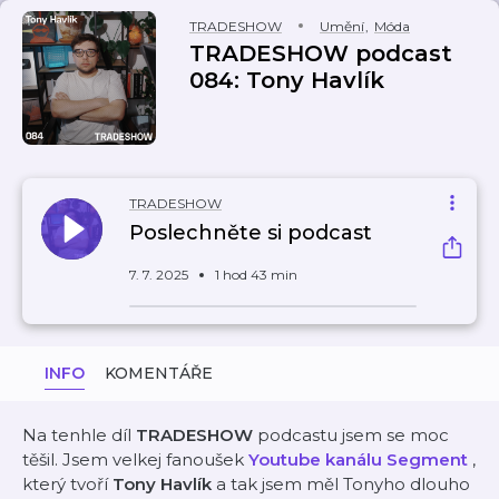
TRADESHOW
Umění
,
Móda
TRADESHOW podcast
084: Tony Havlík
TRADESHOW
Poslechněte si podcast
7. 7. 2025
1 hod 43 min
INFO
KOMENTÁŘE
Na tenhle díl
TRADESHOW
podcastu jsem se moc
těšil. Jsem velkej fanoušek
Youtube kanálu Segment
,
který tvoří
Tony Havlík
a tak jsem měl Tonyho dlouho