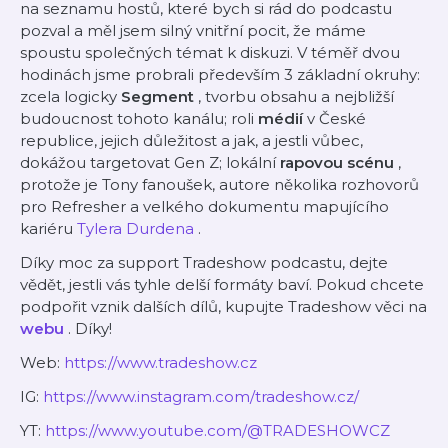
na seznamu hostů, které bych si rád do podcastu
pozval a měl jsem silný vnitřní pocit, že máme
spoustu společných témat k diskuzi. V téměř dvou
hodinách jsme probrali především 3 základní okruhy:
zcela logicky
Segment
, tvorbu obsahu a nejbližší
budoucnost tohoto kanálu; roli
médií
v České
republice, jejich důležitost a jak, a jestli vůbec,
dokážou targetovat Gen Z; lokální
rapovou scénu
,
protože je Tony fanoušek, autore několika rozhovorů
pro Refresher a velkého dokumentu mapujícího
kariéru
Tylera Durdena
.
Díky moc za support Tradeshow podcastu, dejte
vědět, jestli vás tyhle delší formáty baví. Pokud chcete
podpořit vznik dalších dílů, kupujte Tradeshow věci na
webu
. Díky!
Web:
https://www.tradeshow.cz
IG:
https://www.instagram.com/tradeshow.cz/
YT:
https://www.youtube.com/@TRADESHOWCZ