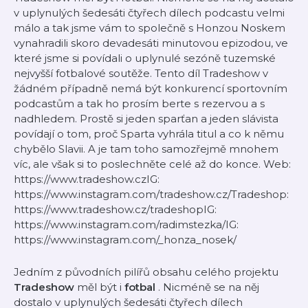
v uplynulých šedesáti čtyřech dílech podcastu velmi
málo a tak jsme vám to společně s Honzou Noskem
vynahradili skoro devadesáti minutovou epizodou, ve
které jsme si povídali o uplynulé sezóně tuzemské
nejvyšší fotbalové soutěže. Tento díl Tradeshow v
žádném případně nemá být konkurencí sportovním
podcastům a tak ho prosím berte s rezervou a s
nadhledem. Prostě si jeden sparťan a jeden slávista
povídají o tom, proč Sparta vyhrála titul a co k němu
chybělo Slavii. A je tam toho samozřejmě mnohem
víc, ale však si to poslechněte celé až do konce. Web:
https://www.tradeshow.czIG:
https://www.instagram.com/tradeshow.cz/Tradeshop:
https://www.tradeshow.cz/tradeshopIG:
https://www.instagram.com/radimstezka/IG:
https://www.instagram.com/_honza_nosek/
Jedním z původních pilířů obsahu celého projektu
Tradeshow
měl být i
fotbal
. Nicméně se na něj
dostalo v uplynulých šedesáti čtyřech dílech