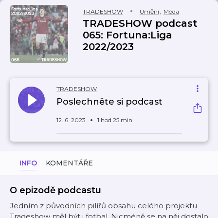
TRADESHOW
Umění
,
Móda
TRADESHOW podcast
065: Fortuna:Liga
2022/2023
TRADESHOW
Poslechněte si podcast
12. 6. 2023
1 hod 25 min
INFO
KOMENTÁŘE
O epizodě podcastu
Jedním z původních pilířů obsahu celého projektu
Tradeshow měl být i fotbal. Nicméně se na něj dostalo