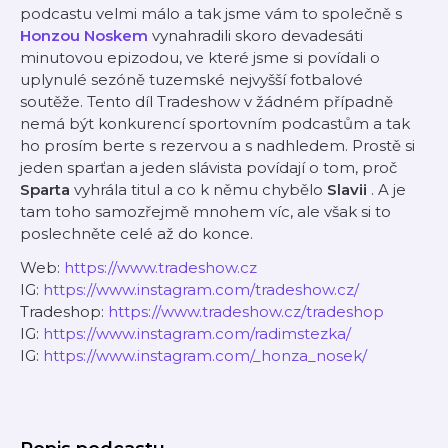
podcastu velmi málo a tak jsme vám to společně s
Honzou Noskem
vynahradili skoro devadesáti
minutovou epizodou, ve které jsme si povídali o
uplynulé sezóně tuzemské nejvyšší fotbalové
soutěže. Tento díl Tradeshow v žádném případně
nemá být konkurencí sportovním podcastům a tak
ho prosím berte s rezervou a s nadhledem. Prostě si
jeden sparťan a jeden slávista povídají o tom, proč
Sparta
vyhrála titul a co k němu chybělo
Slavii
. A je
tam toho samozřejmě mnohem víc, ale však si to
poslechněte celé až do konce.
Web:
https://www.tradeshow.cz
IG:
https://www.instagram.com/tradeshow.cz/
Tradeshop:
https://www.tradeshow.cz/tradeshop
IG:
https://www.instagram.com/radimstezka/
IG:
https://www.instagram.com/_honza_nosek/