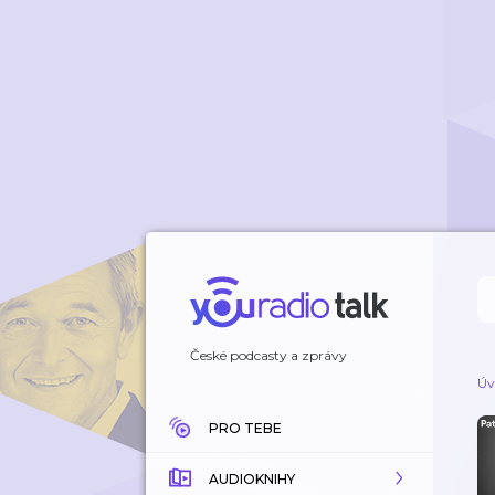
České podcasty a zprávy
Úv
PRO TEBE
AUDIOKNIHY