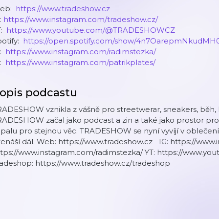
b: ⁠
https://www.tradeshow.cz⁠
:
⁠https://www.instagram.com/tradeshow.cz/⁠
: ⁠
https://www.youtube.com/@TRADESHOWCZ
otify: ⁠
https://open.spotify.com/show/4n7OarepmNkudMH0
: ⁠
https://www.instagram.com/radimstezka/⁠
: ⁠
https://www.instagram.com/patrikplates/
opis podcastu
ADESHOW vznikla z vášně pro streetwerar, sneakers, běh, h
ADESHOW začal jako podcast a zin a také jako prostor pro
palu pro stejnou věc. TRADESHOW se nyní vyvíjí v oblečení 
enáší dál. Web: https://www.tradeshow.cz IG: https://www
ttps://www.instagram.com/radimstezka/ YT: https://ww
radeshop: https://www.tradeshow.cz/tradeshop