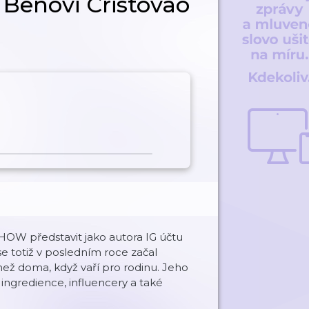
 Benovi Cristovao
OW představit jako autora IG účtu
 se totiž v posledním roce začal
, než doma, když vaří pro rodinu. Jeho
ní ingredience, influencery a také