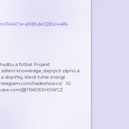
n31kAK?si=a9185de3285c448⁠6
udbu a fotbal. Projekt
 sdílení knowledge, stejných zájmů a
a doplňky, které tuhle energii
.instagram.com/tradeshow.cz/ IG:
w.youtube.com/@TRADESHOWCZ