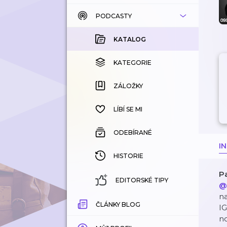
PODCASTY
KATALOG
KOUPENÉ
KATALOG
KATEGORIE
KATEGORIE
ZÁLOŽKY
ZÁLOŽKY
HISTORIE
LÍBÍ SE MI
ODEBÍRANÉ
I
HISTORIE
P
EDITORSKÉ TIPY
@
na
ČLÁNKY BLOG
IG
no