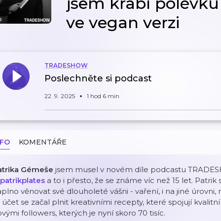
jsem krabí polévku
ve vegan verzi
TRADESHOW
Poslechněte si podcast
22. 9. 2025
1 hod 6 min
NFO
KOMENTÁŘE
atrika Gémeše
jsem musel v novém díle podcastu TRADESH
patrikplates
a to i přesto, že se známe víc než 15 let. Patrik
plno věnovat své dlouholeté vášni - vaření, i na jiné úrovni
 účet se začal plnit kreativními recepty, které spojují kvalit
vými followers, kterých je nyní skoro 70 tisíc.