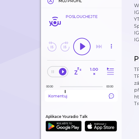
MŮJ PROFIL
We
IG
POSLOUCHEJTE
YT
Sp
IG
IG
P
TR
1.00
×
TR
zá
00:00
00:00
př
Komentuj
h
T
Aplikace Youradio Talk