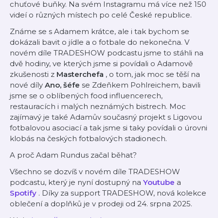
chuťové buňky. Na svém Instagramu má více než 150
videí o různých místech po celé České republice.
Známe se s Adamem krátce, ale i tak bychom se
dokázali bavit o jídle a o fotbale do nekonečna. V
novém díle TRADESHOW podcastu jsme to stáhli na
dvě hodiny, ve kterých jsme si povídali o Adamově
zkušenosti z
Masterchefa
, o tom, jak moc se těší na
nové díly
Ano, šéfe
se Zdeňkem Pohlreichem, bavili
jsme se o oblíbených food influencerech,
restauracích i malých neznámých bistrech. Moc
zajímavý je také Adamův současný projekt s Ligovou
fotbalovou asociací a tak jsme si taky povídali o úrovni
klobás na českých fotbalových stadionech.
A proč Adam Rundus začal běhat?
Všechno se dozvíš v novém díle TRADESHOW
podcastu, který je nyní dostupný na
Youtube
a
Spotify
. Díky za support TRADESHOW, nová kolekce
oblečení a doplňků je v prodeji od 24. srpna 2025.