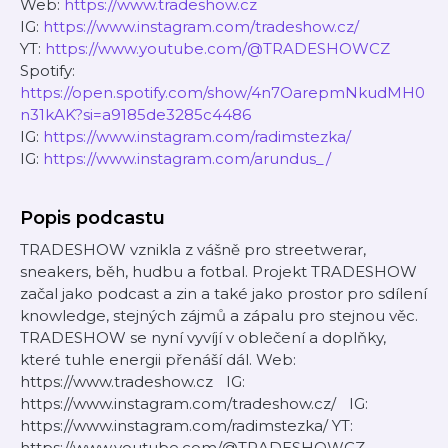
Web:
https://www.tradeshow.cz
IG:
https://www.instagram.com/tradeshow.cz/
YT:
https://www.youtube.com/@TRADESHOWCZ
Spotify:
https://open.spotify.com/show/4n7OarepmNkudMH0
n31kAK?si=a9185de3285c4486
IG:
https://www.instagram.com/radimstezka/
IG:
https://www.instagram.com/arundus_/
Popis podcastu
TRADESHOW vznikla z vášně pro streetwerar,
sneakers, běh, hudbu a fotbal. Projekt TRADESHOW
začal jako podcast a zin a také jako prostor pro sdílení
knowledge, stejných zájmů a zápalu pro stejnou věc.
TRADESHOW se nyní vyvíjí v oblečení a doplňky,
které tuhle energii přenáší dál. Web:
https://www.tradeshow.cz IG:
https://www.instagram.com/tradeshow.cz/ IG:
https://www.instagram.com/radimstezka/ YT:
https://www.youtube.com/@TRADESHOWCZ