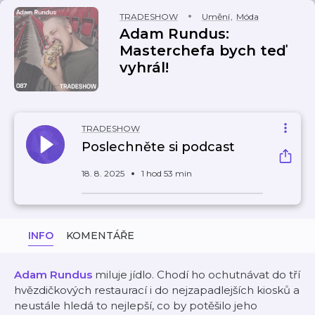
TRADESHOW
Umění
,
Móda
Adam Rundus:
Masterchefa bych teď
vyhrál!
TRADESHOW
Poslechněte si podcast
18. 8. 2025
1 hod 53 min
INFO
KOMENTÁŘE
Adam Rundus
miluje jídlo. Chodí ho ochutnávat do tří
hvězdičkových restaurací i do nejzapadlejších kiosků a
neustále hledá to nejlepší, co by potěšilo jeho