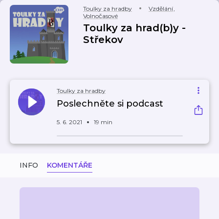
Toulky za hradby
Vzdělání
,
Volnočasové
Toulky za hrad(b)y -
Střekov
Toulky za hradby
Poslechněte si podcast
5. 6. 2021
19 min
INFO
KOMENTÁŘE