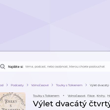
Najděte si:
od
Podcasty
Volnočasové
Toulky s Tolkienem
Výlet dvacátý 
Toulky s Tolkienem
Volnočasové
,
Fikce
,
Knihy
,
H
Výlet dvacátý čtvr