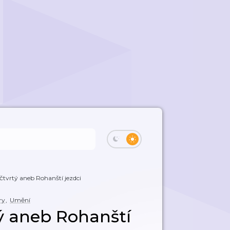
čtvrtý aneb Rohanští jezdci
ry
,
Umění
tý aneb Rohanští