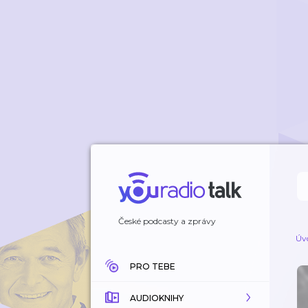
České podcasty a zprávy
Úv
PRO TEBE
AUDIOKNIHY