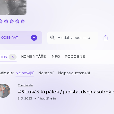
ODEBÍRAT
KOMENTÁŘE
INFO
PODOBNÉ
ZODY
5
dit dle:
Nejnovější
Nejstarší
Nejposlouchanější
O epizodě
#5 Lukáš Krpálek / judista, dvojnásobný o
3. 3. 2023
1 hod 21 min