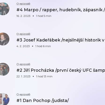
O epizodě
#4 Marpo / rapper, hudebník, zápasník /
16. 2. 2023
1 hod 5 min
O epizodě
#3 Josef Kadeřábek /nejsilnější historik v
4. 2. 2023
1 hod 6 min
O epizodě
#2 Jiří Procházka /první český UFC šamp
22. 1. 2023
1 hod 13 min
O epizodě
#1 Dan Pochop /judista/