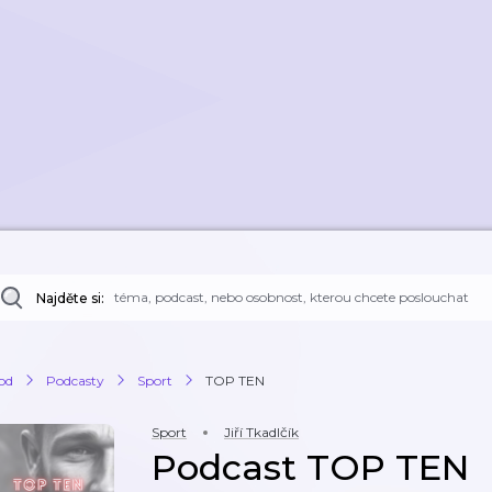
Najděte si:
od
Podcasty
Sport
TOP TEN
Sport
Jiří Tkadlčík
Podcast TOP TEN