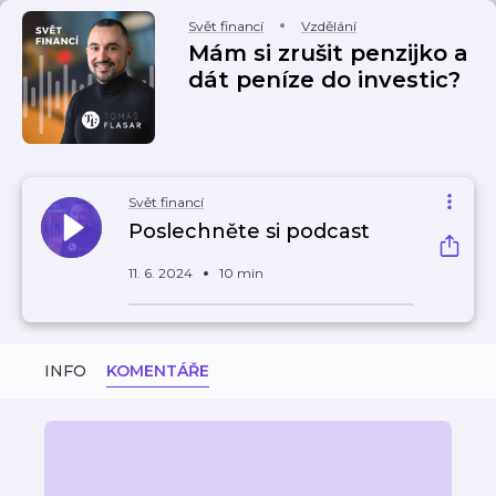
Svět financí
Vzdělání
Mám si zrušit penzijko a
dát peníze do investic?
Svět financí
Poslechněte si podcast
11. 6. 2024
10 min
INFO
KOMENTÁŘE