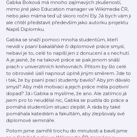
Gabka Boková má mnoho zajímavých zkušeností,
mimo jiné jako Education manager ve Wikimedia ČR,
nebo jako máma teď už skoro roční Ely. Já bych vám ji
ale chtěl představit především jako autorku projektu
Napiš Diplomku.
Gabka se snaží pomoci mnoha studentům, kteří
nevidí v psaní bakalářské či diplomové práce smysl,
nebaví je to, celé to napíší jen z donucení a s nechutí.
A je jasné, že na takové práce se pak jenom snáší
prach v univerzitních knihovnách. Přitom by šlo celé
to obrovské úsilí napnout úplně jiným směrem. Jde to
i tak, že by psaní prací studenty bavilo? Aby jim dávalo
smysl? Aby měli motivaci a jejich práce měla pozitivní
dopad? Já i Gabka si myslíme, že ano. Ale zatímco já
jsem pro to neudělal nic, Gabka se pustila do práce a
pomáhá studentům situaci zlepšit. A ráda by také
pomáhala katedrám a fakultám, aby zlepšovaly své
diplomové semináře.
Potom jsme zamířili trochu do minulosti a bavili jsme