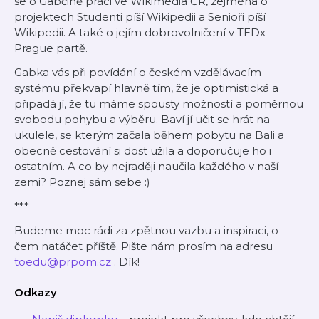
se o Gabčině práci ve Wikimedia ČR, zejména o
projektech Studenti píší Wikipedii a Senioři píší
Wikipedii. A také o jejím dobrovolničení v TEDx
Prague partě.
Gabka vás při povídání o českém vzdělávacím
systému překvapí hlavně tím, že je optimistická a
připadá jí, že tu máme spousty možností a poměrnou
svobodu pohybu a výběru. Baví jí učit se hrát na
ukulele, se kterým začala během pobytu na Bali a
obecně cestování si dost užila a doporučuje ho i
ostatním. A co by nejraději naučila každého v naší
zemi? Poznej sám sebe :)
***
Budeme moc rádi za zpětnou vazbu a inspiraci, o
čem natáčet příště. Pište nám prosím na adresu
toedu@prpom.cz
. Dík!
Odkazy