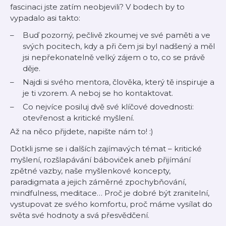
fascinaci jste zatím neobjevili? V bodech by to
vypadalo asi takto:
Buď pozorný, pečlivě zkoumej ve své paměti a ve
svých pocitech, kdy a při čem jsi byl nadšený a měl
jsi nepřekonatelně velký zájem o to, co se právě
děje.
Najdi si svého mentora, člověka, který tě inspiruje a
je ti vzorem. A neboj se ho kontaktovat.
Co nejvíce posiluj dvě své klíčové dovednosti:
otevřenost a kritické myšlení.
Až na něco přijdete, napište nám to! :)
Dotkli jsme se i dalších zajímavých témat – kritické
myšlení, rozšlapávání báboviček aneb přijímání
zpětné vazby, naše myšlenkové koncepty,
paradigmata a jejich záměrné zpochybňování,
mindfulness, meditace… Proč je dobré být zranitelní,
vystupovat ze svého komfortu, proč máme vysílat do
světa své hodnoty a svá přesvědčení.