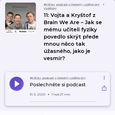
#toEdu: podcast o českém vzdělávání
Vzdělání
11: Vojta a Kryštof z
Brain We Are – Jak se
mému učiteli fyziky
povedlo skrýt přede
mnou něco tak
úžasného, jako je
vesmír?
#toEdu: podcast o českém vzdělávání
Poslechněte si podcast
31. 5. 2020
1 hod 27 min