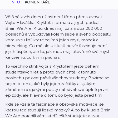
INFO
KOMENTÁŘE
Většině z vás dnes už asi není třeba představovat
Vojtu Hlaváčka, Kryštofa Jarmara a jejich podcast
Brain We Are. Kluci dnes mají už zhruba 200 000
poslechů a vybudovali kolem sebe a svého podcastu
komunitu lidí, které zajímá jejich mysl, mozek a
biohacking. Co mě ale u kluků nejvíc fascinuje není
jejich úspěch, ale to, jak moc mají otevřené své mysli
ke všemu, co k nim přichází.
To všechno stihli Vojta s Kryštofem ještě během
studentských let a proto bych chtěl k tomuto
poslechu pozvat právě všechny studenty. Bavíme se
nejen o tom, jaké byly jejich začátky a s jakým
záměrem a s jakými pocity nahrávali své úplně první
epizody, ale hlavně o tom, co bylo ještě před tím.
Kde se vzala ta fascinace a obrovská motivace, se
kterou teď studují lidské mozky? A co by kluci z Brain
We Are poradili vám, kteří ještě studujete a svou