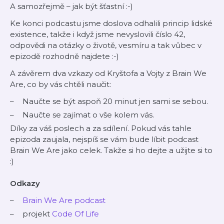
A samozřejmě – jak být šťastní :-)
Ke konci podcastu jsme doslova odhalili princip lidské
existence, takže i když jsme nevyslovili číslo 42,
odpovědi na otázky o životě, vesmíru a tak vůbec v
epizodě rozhodně najdete :-)
A závěrem dva vzkazy od Kryštofa a Vojty z Brain We
Are, co by vás chtěli naučit:
Naučte se být aspoň 20 minut jen sami se sebou.
Naučte se zajímat o vše kolem vás.
Díky za váš poslech a za sdílení. Pokud vás tahle
epizoda zaujala, nejspíš se vám bude líbit podcast
Brain We Are jako celek. Takže si ho dejte a užijte si to
:)
Odkazy
Brain We Are podcast
projekt
Code Of Life