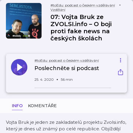
#toEdu: podcast o českém vzdělávání
Vzdělání
07: Vojta Bruk ze
ZVOLSI.info – O boji
proti fake news na
českých školách
#toEdu: podcast o českém vzdělávání
Poslechněte si podcast
25. 4. 2020
56 min
INFO
KOMENTÁŘE
Vojta Bruk je jeden ze zakladatelů projektu Zvolsi.info,
který je dnes už známý po celé republice. Objíždějí