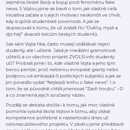
zejména české školy a bojují proti fenoménu fake
news. S Vojtou jsme se bavili o tom, jak vlastně celá
iniciativa začala a o jejich motivaci neskončit ve chvíli,
kdy si splnili studentské povinnosti. A jak se
dopracovali k tomu, že už zvládli říci “Ověřuj, mysli a
dýchej!” dvaceti tisícům českých studentů.
Jak sám Vojta říká, často musejí vzdělávat nejen
studenty, ale i učitele. Jaká je mediální gramotnost
učitelů a co všechno projekt ZVOLSI.info studenty
učí? Probrali jsme i to, kde vlastně Vojta a jeho tým
berou peníze, proč neberou evropské granty nebo
podporu od ambasád či politických subjektů a jak se
jim povedlo vydat “Nejlepší knihu o fake news”. I o
tom, že se původně chtěli jmenovat “Zavři troubu” :-D
a co znamená jejich současný název.
Později se debata stočila i k tomu, jak moc vlastně
pomohla vysoká škola Vojtovi k tomu, aby získal
kompetence potřebné k nastartování dnes už
celorepublikového projektu. V závěru jsme představili