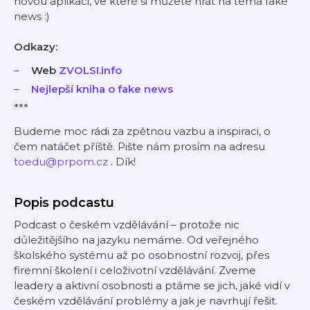
novou aplikaci, ve které si můžete hrát na téma fake
news :)
Odkazy:
Web
ZVOLSI.info
Nejlepší kniha o fake news
***
Budeme moc rádi za zpětnou vazbu a inspiraci, o
čem natáčet příště. Pište nám prosím na adresu
toedu@prpom.cz
. Dík!
Popis podcastu
Podcast o českém vzdělávání – protože nic
důležitějšího na jazyku nemáme. Od veřejného
školského systému až po osobnostní rozvoj, přes
firemní školení i celoživotní vzdělávání. Zveme
leadery a aktivní osobnosti a ptáme se jich, jaké vidí v
českém vzdělávání problémy a jak je navrhují řešit.