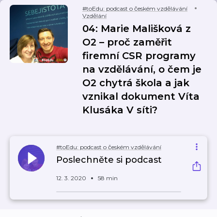
#toEdu: podcast o českém vzdělávání
Vzdělání
04: Marie Mališková z
O2 – proč zaměřit
firemní CSR programy
na vzdělávání, o čem je
O2 chytrá škola a jak
vznikal dokument Víta
Klusáka V síti?
#toEdu: podcast o českém vzdělávání
Poslechněte si podcast
12. 3. 2020
58 min