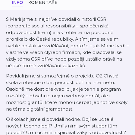
INFO
KOMENTÁŘE
S Marií jsme si nejdříve povídali o historii CSR
(corporate social responsibility – společenská
odpovědnost firem) a jak tohle téma postupně
pronikalo do České republiky. A tím jsme se velmi
rychle dostali ke vzdělávání, protože – jak Marie tvrdí –
vlastně ve všech čtyřech firmách, kde pracovala, se
vždy téma CSR dříve nebo později ustálilo právě na
nějaké formě vzdělávání zákazníků.
Povídali jsme si samozřejmě o projektu O2 Chytrá
škola a obecně o bezpečnosti dětí na internetu.
Osobně mě dost překvapilo, jak je tenhle program
rozsáhlý – obsahuje nejen webový portál, ale i
možnost grantů, které mohou čerpat jednotlivé školy
na téma digitální gramotnost.
O školách jsme si povídali hodně. Bojí se učitelé
nových technologií? Umí s nimi svým studentům
poradit? Umí učitelé inspirovat žáky k odpovědnosti?