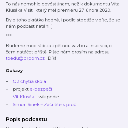
To nás nemohlo dovést jinam, než k dokumentu Víta
Klusáka V síti, který měl premiéru 27. února 2020.
Bylo toho zkrátka hodně, i podle stopáže vidíte, že se
nám podcast natáhl :)
***
Budeme moc rádi za zpětnou vazbu a inspiraci, o
čem natáčet příště. Pište nám prosím na adresu
toedu@prpom.cz
. Dík!
Odkazy
O2 chytrá škola
projekt
e-bezpečí
Vít Klusák
– wikipedie
Simon Sinek – Začněte s proč
Popis podcastu