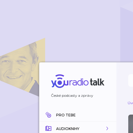
České podcasty a zprávy
Úv
PRO TEBE
AUDIOKNIHY