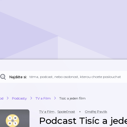
Najděte si:
od
Podcasty
TV a Film
Tisíc a jeden film
TV a Film
,
Společnost
Ondřej Pavlík
Podcast Tisíc a jed