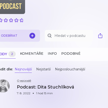
ODEBÍRAT
KOMENTÁŘE
INFO
PODOBNÉ
ZODY
2
dit dle:
Nejnovější
Nejstarší
Nejposlouchanější
O epizodě
Podcast: Dita Stuchlíková
7. 8. 2022
1 hod 15 min