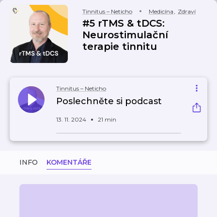
Tinnitus – Neticho
Medicína
,
Zdraví
#5 rTMS & tDCS:
Neurostimulační
terapie tinnitu
Tinnitus – Neticho
Poslechněte si podcast
13. 11. 2024
21 min
INFO
KOMENTÁŘE